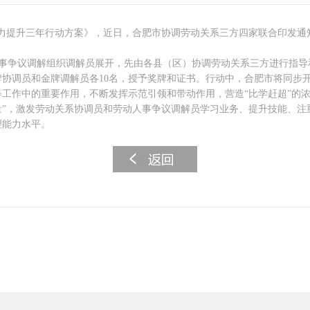
力提升三年行动方案》，近日，合肥市协调劳动关系三方四家联合印发通
事争议调解组织调解员展开，先由各县（区）协调劳动关系三方进行指导
协调员和金牌调解员各10名，授予奖牌和证书。行动中，合肥市将同步
工作中的重要作用，不断发挥示范引领和带动作用，营造“比学赶超”的
量”，激发劳动关系协调员和劳动人事争议调解员学习业务、提升技能、注
理能力水平。